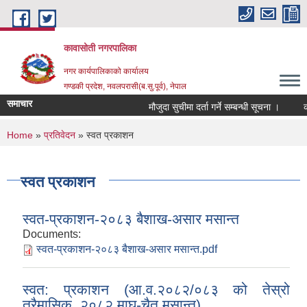
Skip to main content
कावासोती नगरपालिका
नगर कार्यपालिकाको कार्यालय
गण्डकी प्रदेश, नवलपरासी(ब.सु.पूर्व), नेपाल
समाचार
मौजुदा सुचीमा दर्ता गर्ने सम्बन्धी सूचना ।
कोर
You are here
Home
»
प्रतिवेदन
» स्वत प्रकाशन
स्वत प्रकाशन
स्वत-प्रकाशन-२०८३ बैशाख-असार मसान्त
Documents:
स्वत-प्रकाशन-२०८३ बैशाख-असार मसान्त.pdf
स्वत: प्रकाशन (आ.व.२०८२/०८३ को तेस्रो
त्रैमासिक, २०८२ माघ-चैत मसान्त)