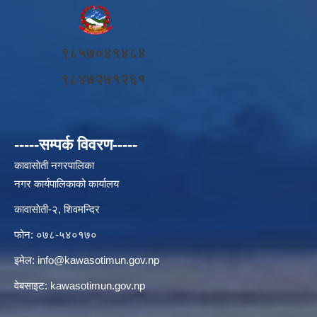
९८५७०४१४८४
९८४७२७१२६१
-----सम्पर्क विवरण-----
कावासाेती नगरपालिका
नगर कार्यपालिकाको कार्यालय
कावासाेती-२, शिवमन्दिर
फोन: ०७८-५४०१७०
इमेल:
info@kawasotimun.gov.np
वेबसाइट: kawasotimun.gov.np