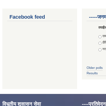
Facebook feed
-----जनम
तपाईंल
Choi
राम
ठीक
नरा
Older polls
Results
विधुतीय शुसासन सेवा
----प्रतिवेदन