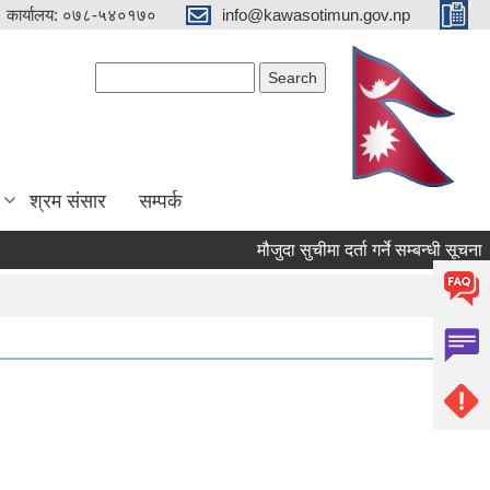
 कार्यालय: ०७८-५४०१७०
info@kawasotimun.gov.np
Search form
Search
श्रम संसार
सम्पर्क
मौजुदा सुचीमा दर्ता गर्ने सम्बन्धी सूचना ।