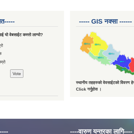
त-----
----- GIS नक्सा ------
ाई यो वेबसाईट कस्तो लाग्यो?
ces
्रो
ै
म्रो
स्थानीय तहहरुको वेवसाईटको विवरण हेर्
Click गर्नुहोस ।
----
----वारुण यन्त्रका लागि----