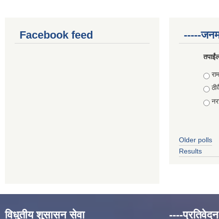
Facebook feed
-----जनम
तपाईंल
Choi
राम
ठीक
नरा
Older polls
Results
विधुतीय शुसासन सेवा
----प्रतिवेदन