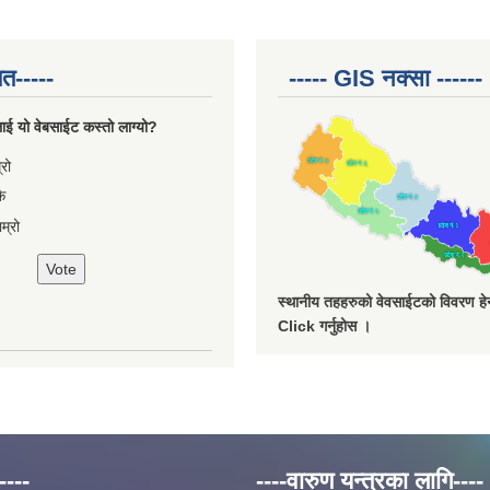
त-----
----- GIS नक्सा ------
ाई यो वेबसाईट कस्तो लाग्यो?
ces
्रो
ै
म्रो
स्थानीय तहहरुको वेवसाईटको विवरण हेर्
Click गर्नुहोस ।
----
----वारुण यन्त्रका लागि----