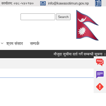
 कार्यालय: ०७८-५४०१७०
info@kawasotimun.gov.np
Search form
Search
श्रम संसार
सम्पर्क
मौजुदा सुचीमा दर्ता गर्ने सम्बन्धी सूचना ।