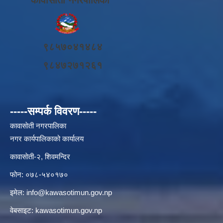
९८५७०४१४८४
९८४७२७१२६१
-----सम्पर्क विवरण-----
कावासाेती नगरपालिका
नगर कार्यपालिकाको कार्यालय
कावासाेती-२, शिवमन्दिर
फोन: ०७८-५४०१७०
इमेल:
info@kawasotimun.gov.np
वेबसाइट: kawasotimun.gov.np