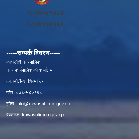
९८५७०४१४८४
९८४७२७१२६१
-----सम्पर्क विवरण-----
कावासाेती नगरपालिका
नगर कार्यपालिकाको कार्यालय
कावासाेती-२, शिवमन्दिर
फोन: ०७८-५४०१७०
इमेल:
info@kawasotimun.gov.np
वेबसाइट: kawasotimun.gov.np