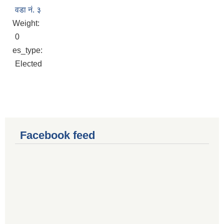
वडा नं. ३
Weight:
0
es_type:
Elected
Facebook feed