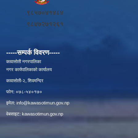
९८५७०४१४८४
९८४७२७१२६१
-----सम्पर्क विवरण-----
कावासाेती नगरपालिका
नगर कार्यपालिकाको कार्यालय
कावासाेती-२, शिवमन्दिर
फोन: ०७८-५४०१७०
इमेल:
info@kawasotimun.gov.np
वेबसाइट: kawasotimun.gov.np